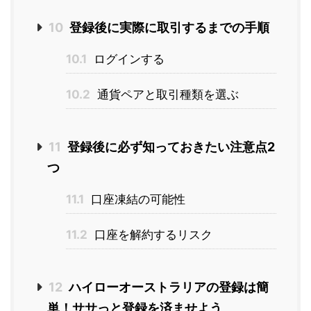
10
登録後に実際に取引するまでの手順
10.1
ログインする
10.2
通貨ペアと取引種類を選ぶ
11
登録後に必ず知っておきたい注意点2
つ
11.1
口座凍結の可能性
11.2
口座を解約するリスク
12
ハイローオーストラリアの登録は簡
単！ササっと登録を済ませよう